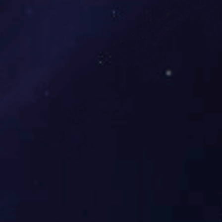
产品中心
PRODUCT