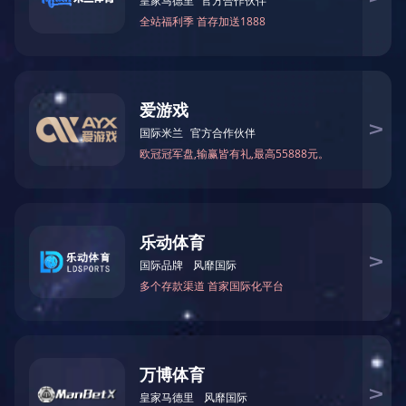
ABOUT
浙江康莱宝体育用品股份有限公司，是一家集体育用品设
计、研发、生产、销售与服务于一体的新三板挂牌公司（股票简称
“康莱股份”，代码为830877）。
康莱股份围绕全民健身健康产业链，秉承“专注家庭体育，成
就世界健康”的经营宗旨，专注家用体育运动用品、智能运动器械
研发、制造、销售与服务，打造具有国际影响力的体育行业领先品
牌，致力于成为全球领先的体育运动用品供应商（品牌商）。以
“运动神”、“IUNNDS”等体育用品品牌营销及服务为主线，通过“互
联网+”，实行“境外+境内，线上+线下”全渠道运营。
公司主要产品包括篮球架、乒乓球桌、力量器械等，全球销
量均位居前列。
线下渠道，我们的客户涵盖众多全球体育用品知名
品牌商及世界500强企业。
线上渠道，Amazon
、Walmart等
平台相
关类目Top50中,我们的产品长期占比50%左右。凭借产品研发生产
及业务管理等方面的创新优势，公司已经进入了美国Academy、德
国Aldi和Lidl、澳大利亚K-mart、加拿大Canadian Tir···
了解更多>>