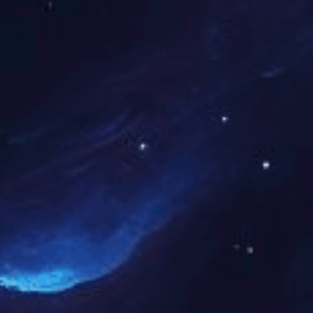
关于我们
ABOUT
浙江康莱宝体育用品股份有限公司，是一家集体
服务于一体的新三板挂牌公司（股票简称“康莱股份”，代码
康莱股份围绕全民健身健康产业链，秉承“专注家
旨，专注家用体育运动用品、智能运动器械研发、制造
力的体育行业领先品牌，致力于成为全球领先的体育运
动神”、“IUNNDS”等体育用品品牌营销及服务为主线
内，线上+线下”全渠道运营。
公司主要产品包括篮球架、乒乓球桌、力量器械
道，我们的客户涵盖众多全球体育用品知名品牌商及
Amazon
、Walmart等
平台相关类目Top50中,我们的产
生产及业务管理等方面的创新优势，公司已经进入了美国Acad
大利亚K-mart、加拿大Canadian Tir···