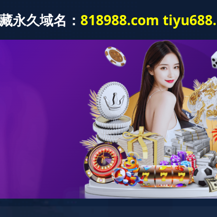
28666-0
网站乐鱼·体育
关于我们
产品中心