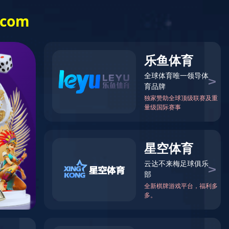
中文站
|
新产品推荐
乐鱼·体育
人才招聘
联系我们